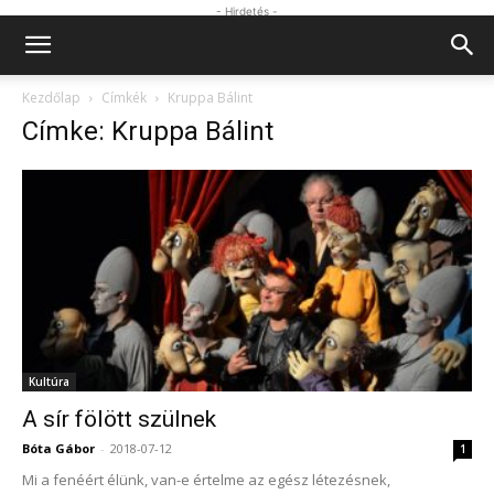
- Hirdetés -
Kezdőlap
Címkék
Kruppa Bálint
Címke: Kruppa Bálint
Kultúra
A sír fölött szülnek
Bóta Gábor
-
2018-07-12
1
Mi a fenéért élünk, van-e értelme az egész létezésnek,