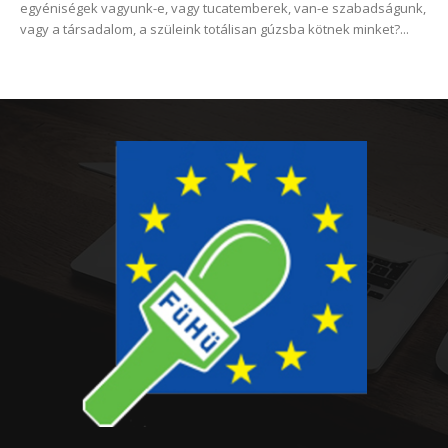
egyéniségek vagyunk-e, vagy tucatemberek, van-e szabadságunk,
vagy a társadalom, a szüleink totálisan gúzsba kötnek minket?...