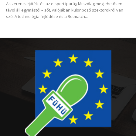
A szerencsejáték- és az e-sport iparág látszólag meglehetősen
távol áll egymástól – sőt, valójában különböző szektorokról van
szó. A technológia fejlődése és a Betmatch...