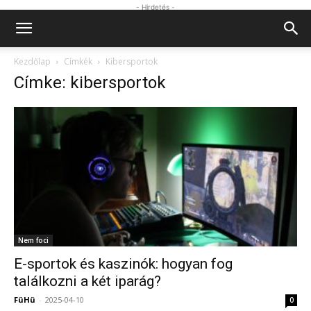
- Hirdetés -
Kezdőlap
Címkék
Kibersportok
Címke: kibersportok
Nem foci
E-sportok és kaszinók: hogyan fog
találkozni a két iparág?
FüHü
-
2025-04-10
0