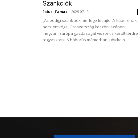
Szankciók
Falusi Tamas
-
2025-07-19
„Az eddigi szankciók mérlege lesújtó. A háborúnak
nem lett vége. Oroszország köszöni szépen,
megvan, Európa gazdaságát viszont sikerült térdre
rogyasztani. A háborús mámorban lubickoló...