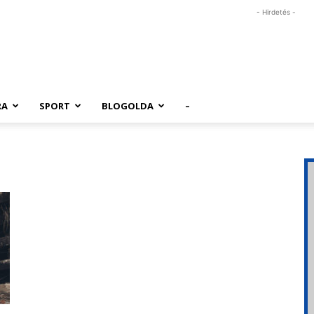
- Hirdetés -
RA
SPORT
BLOGOLDA
–