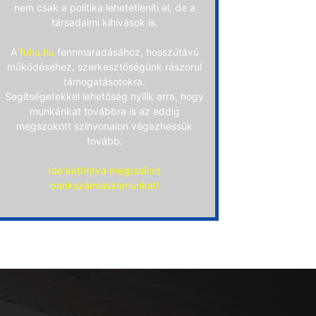
nem csak a politika lehetetleníti el, de a
társadalmi kihívások is.
A
fuhu.hu
fennmaradásához, hosszútávú
működéséhez, szerkesztőségünk rászorul
támogatásotokra.
Segítségetekkel lehetőség nyílik arra, hogy
munkánkat továbbra is az eddig
megszokott színvonalon végezhessük
tovább.
Ide kattintva megtalálod
bankszámlaszámunkat!