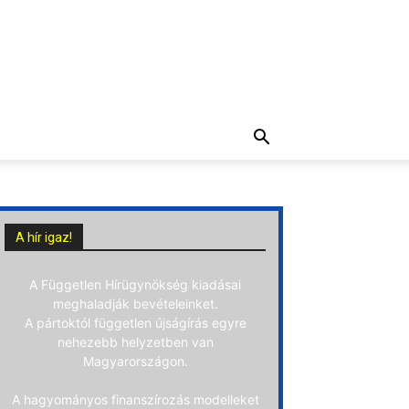
A hír igaz!
A Független Hírügynökség kiadásai
meghaladják bevételeinket.
A pártoktól független újságírás egyre
nehezebb helyzetben van
Magyarországon.
A hagyományos finanszírozás modelleket