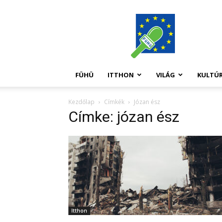
FüHü
FÜHÜ
ITTHON
VILÁG
KULTÚ
Kezdőlap
Címkék
Józan ész
Címke: józan ész
Itthon