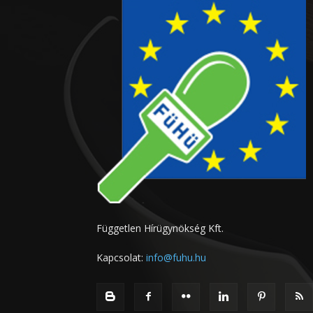
Független Hírügynökség Kft.
Kapcsolat:
info@fuhu.hu