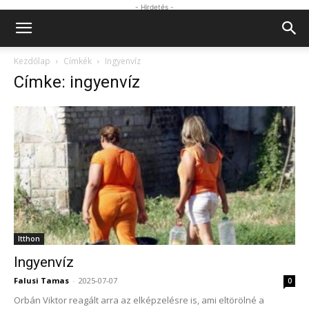
- Hirdetés -
Kezdőlap
Címkék
Ingyenvíz
Címke: ingyenvíz
Itthon
Ingyenvíz
Falusi Tamas
-
2025-07-07
0
Orbán Viktor reagált arra az elképzelésre is, ami eltörölné a