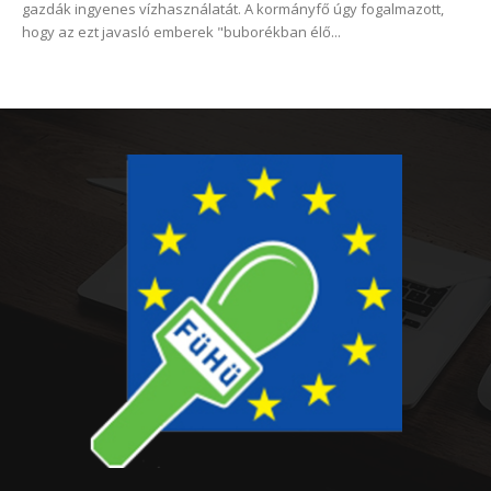
gazdák ingyenes vízhasználatát. A kormányfő úgy fogalmazott,
hogy az ezt javasló emberek "buborékban élő...