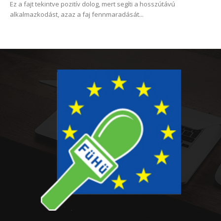
Ez a fajt tekintve pozitív dolog, mert segíti a hosszútávú
alkalmazkodást, azaz a faj fennmaradását...