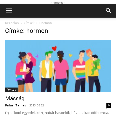
- Hirdetés -
Kezdőlap
Címkék
Hormon
Címke: hormon
Fontos
Másság
Falusi Tamas
-
2023-06-22
0
Fajt alkotó egyedek közt, habár hasonlók, bőven akad differencia.