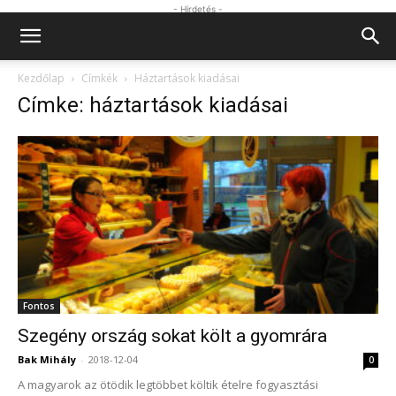
- Hirdetés -
Kezdőlap
Címkék
Háztartások kiadásai
Címke: háztartások kiadásai
Fontos
Szegény ország sokat költ a gyomrára
Bak Mihály
-
2018-12-04
0
A magyarok az ötödik legtöbbet költik ételre fogyasztási