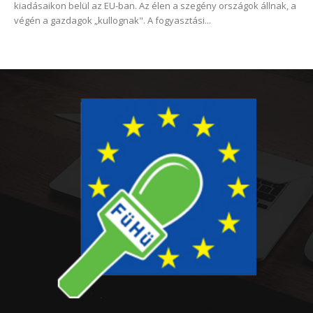
kiadásaikon belül az EU-ban. Az élen a szegény országok állnak, a
végén a gazdagok „kullognak". A fogyasztási...