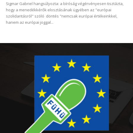
Sigmar Gabriel hangsúlyozta: a bíróság végérvényesen tisztázta,
hogy a menedékkérők elosztásának ügyében az "európai
szolidaritásról" szóló döntés "nemcsak európai értékeinkkel,
hanem az európai joggal...