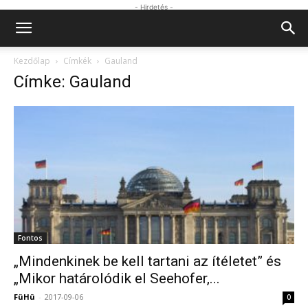
- Hirdetés -
Kezdőlap
Címkék
Gauland
Címke: Gauland
Fontos
„Mindenkinek be kell tartani az ítéletet” és
„Mikor határolódik el Seehofer,...
FüHü
-
2017-09-06
0