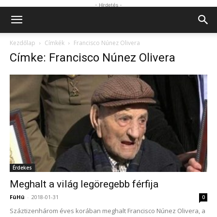
- Hirdetés -
Kezdőlap
Címkék
Francisco Núnez Olivera
Címke: Francisco Núnez Olivera
Érdekes
Meghalt a világ legöregebb férfija
FüHü
-
2018-01-31
0
Száztizenhárom éves korában meghalt Francisco Núnez Olivera, a