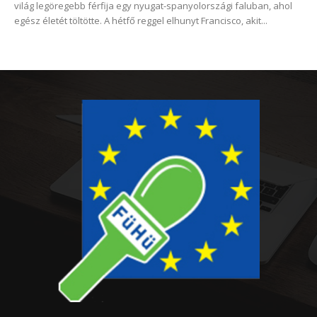
világ legöregebb férfija egy nyugat-spanyolországi faluban, ahol
egész életét töltötte. A hétfő reggel elhunyt Francisco, akit...