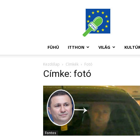
FüHü
FÜHÜ
ITTHON
VILÁG
KULTÚ
Kezdőlap
Címkék
Fotó
Címke: fotó
Fontos