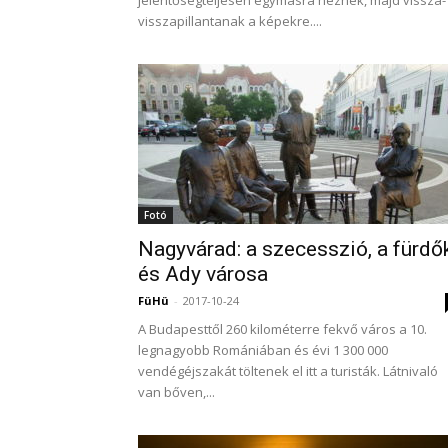
jelentőségteljesen egymásra néznek, majd vissza-
visszapillantanak a képekre....
Fotó
Nagyvárad: a szecesszió, a fürdő
és Ady városa
FüHü
-
2017-10-24
A Budapesttől 260 kilométerre fekvő város a 10.
legnagyobb Romániában és évi 1 300 000
vendégéjszakát töltenek el itt a turisták. Látnivaló
van bőven,...