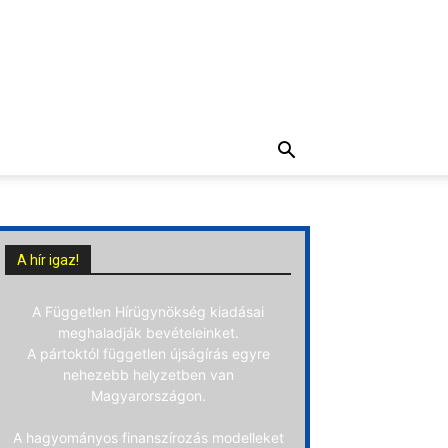
A hír igaz!
A Független Hírügynökség kiadásai
meghaladják bevételeinket.
A pártoktól független újságírás egyre
nehezebb helyzetben van
Magyarországon.
A hagyományos finanszírozás modelleket