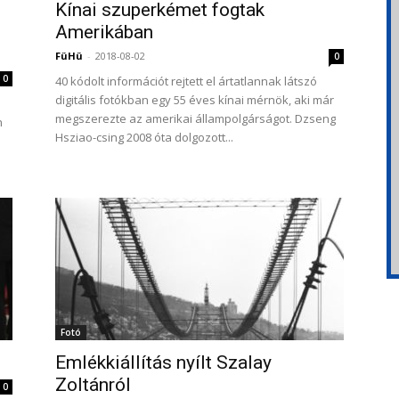
Kínai szuperkémet fogtak
Amerikában
FüHü
-
2018-08-02
0
0
40 kódolt információt rejtett el ártatlannak látszó
digitális fotókban egy 55 éves kínai mérnök, aki már
megszerezte az amerikai állampolgárságot. Dzseng
n
Hsziao-csing 2008 óta dolgozott...
Fotó
Emlékkiállítás nyílt Szalay
Zoltánról
0