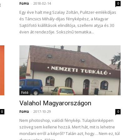
FüHü
-
2018-02-14
0
g
Egy éve halt meg Szalay Zoltán, Pulitzer-emlékdíjas
és Táncsics Mihály-díjas fényképész, a Magyar
Sajtófotó kiállítások elindítója, szellemi atyja és 30
éven át rendezője. Sokszínű tematika...
Fotó
Valahol Magyarországon
FüHü
-
2017-10-29
0
0
Nem photoshop, valódi fénykép. Tulajdonképpen
szöveg sem kellene hozzá. Mert hát, mit is lehetne
mondani erről a képről? Talán azt, hogy… Nem ez, túl