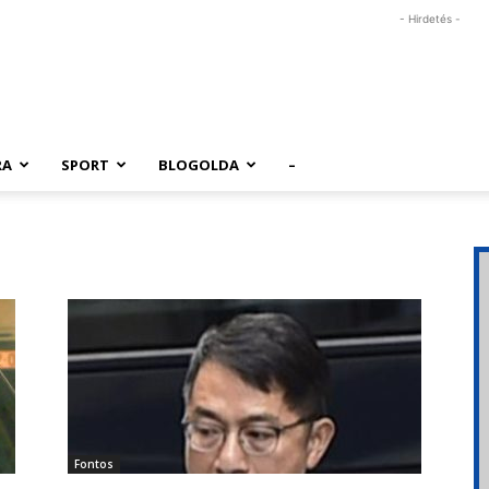
- Hirdetés -
RA
SPORT
BLOGOLDA
–
Fontos