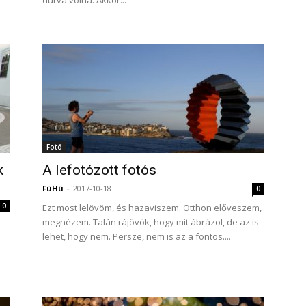
durva volna. Akkor...
Fotó
k
A lefotózott fotós
FüHü
-
2017-10-18
0
0
Ezt most lelövöm, és hazaviszem. Otthon előveszem,
megnézem. Talán rájövök, hogy mit ábrázol, de az is
lehet, hogy nem. Persze, nem is az a fontos....