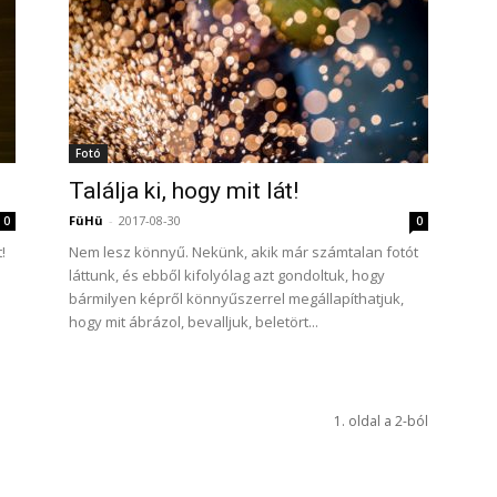
Fotó
Találja ki, hogy mit lát!
FüHü
-
2017-08-30
0
0
!
Nem lesz könnyű. Nekünk, akik már számtalan fotót
láttunk, és ebből kifolyólag azt gondoltuk, hogy
bármilyen képről könnyűszerrel megállapíthatjuk,
hogy mit ábrázol, bevalljuk, beletört...
1. oldal a 2-ból