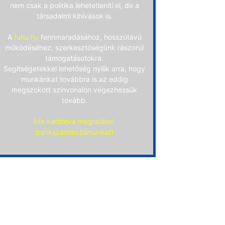
nem csak a politika lehetetleníti el, de a
társadalmi kihívások is.
A
fuhu.hu
fennmaradásához, hosszútávú
működéséhez, szerkesztőségünk rászorul
támogatásotokra.
Segítségetekkel lehetőség nyílik arra, hogy
munkánkat továbbra is az eddig
megszokott színvonalon végezhessük
tovább.
Ide kattintva megtalálod
bankszámlaszámunkat!