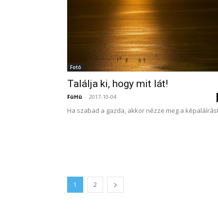
Fotó
Találja ki, hogy mit lát!
FüHü
-
2017-10-04
Ha szabad a gazda, akkor nézze meg a képaláírást
1
2