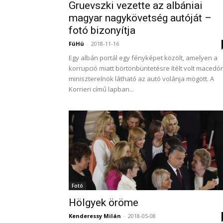
Gruevszki vezette az albániai
magyar nagykövetség autóját –
fotó bizonyítja
FüHü
-
2018-11-16
Egy albán portál egy fényképet közölt, amelyen a
korrupció miatt börtönbüntetésre ítélt volt macedó
miniszterelnök látható az autó volánja mögött. A
Korrieri című lapban...
Fotó
Hölgyek öröme
Kenderessy Milán
-
2018-05-08