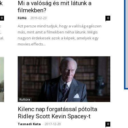
k
Mi a valóság és mit látunk a
filmekben?
FüHü
-
2019-02-23
0
0
k
Azt persze mind tudjuk, hogy a valóság egészen
,
más, mint amit a filmekben néha látunk. Mégis
al.
nagyon érdekesek azok a képek, amelyek egy
movies.effects...
Kultúra
Kilenc nap forgatással pótolta
Ridley Scott Kevin Spacey-t
Tasnadi Kata
-
2017-12-20
0