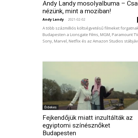
Andy Landy mosolyalbuma – Csa
nézünk, mint a moziban!
Andy Landy
-
2021-02-02
A több százmilliós költségvetésű filmeket forgatna
Budapesten a Lionsgate Films, MGM, Paramount TV
Sony, Marvel, Netflix és az Amazon Studios stábjáv
Érdekes
Fejkendőjük miatt inzultálták az
egyiptomi színésznőket
Budapesten