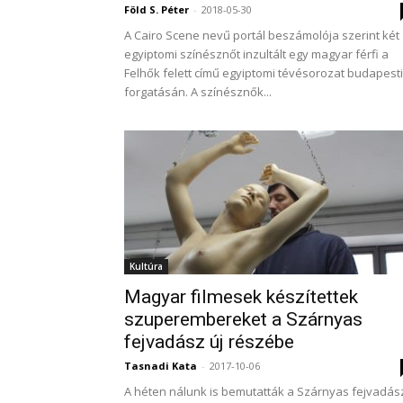
Föld S. Péter
-
2018-05-30
A Cairo Scene nevű portál beszámolója szerint két
egyiptomi színésznőt inzultált egy magyar férfi a
Felhők felett című egyiptomi tévésorozat budapesti
forgatásán. A színésznők...
Kultúra
Magyar filmesek készítettek
szuperembereket a Szárnyas
fejvadász új részébe
Tasnadi Kata
-
2017-10-06
A héten nálunk is bemutatták a Szárnyas fejvadás