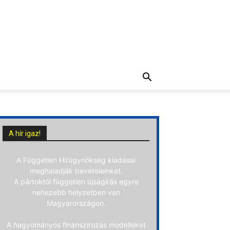
A hír igaz!
A Független Hírügynökség kiadásai
meghaladják bevételeinket.
A pártoktól független újságírás egyre
nehezebb helyzetben van
Magyarországon.
A hagyományos finanszírozás modelleket