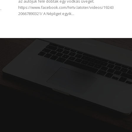
az autójuk felé dobtak egy vodkás üveget.
https://www.facebook.com/hirtv.latoter/videos/19243
.
20667890321/ A Népliget egyik...