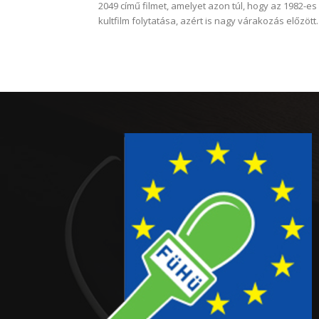
2049 című filmet, amelyet azon túl, hogy az 1982-es
kultfilm folytatása, azért is nagy várakozás előzött..