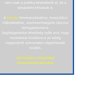
nem csak a politika lehetetleníti el, de a
társadalmi kihívások is.
A
fuhu.hu
fennmaradásához, hosszútávú
működéséhez, szerkesztőségünk rászorul
támogatásotokra.
Segítségetekkel lehetőség nyílik arra, hogy
munkánkat továbbra is az eddig
megszokott színvonalon végezhessük
tovább.
Ide kattintva megtalálod
bankszámlaszámunkat!