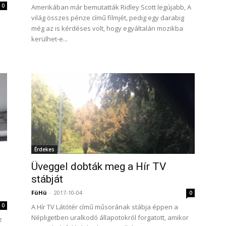
0
Amerikában már bemutatták Ridley Scott legújabb, A
világ összes pénze című filmjét, pedig egy darabig
még az is kérdéses volt, hogy egyáltalán mozikba
kerülhet-e...
Érdekes
Üveggel dobták meg a Hír TV
stábját
FüHü
-
2017-10-04
0
0
A Hír TV Látótér című műsorának stábja éppen a
Népligetben uralkodó állapotokról forgatott, amikor
z