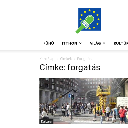
FüHü
FÜHÜ
ITTHON
VILÁG
KULTÚ
Kezdőlap
Címkék
Forgatás
Címke: forgatás
Kultúra