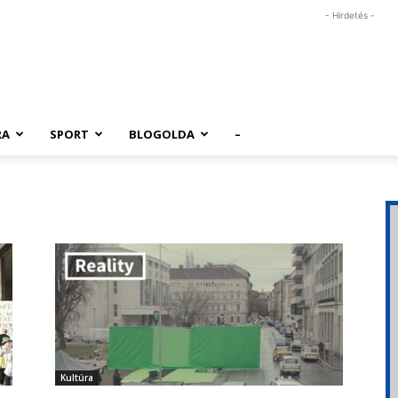
- Hirdetés -
RA
SPORT
BLOGOLDA
–
Kultúra