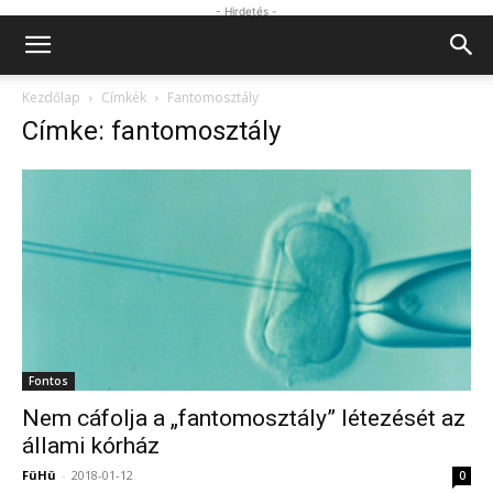
- Hirdetés -
Kezdőlap
Címkék
Fantomosztály
Címke: fantomosztály
Fontos
Nem cáfolja a „fantomosztály” létezését az
állami kórház
FüHü
-
2018-01-12
0