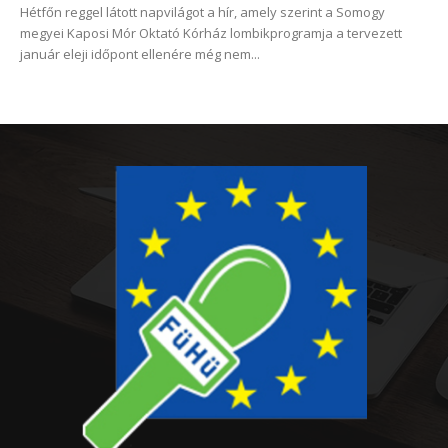
Hétfőn reggel látott napvilágot a hír, amely szerint a Somogy
megyei Kaposi Mór Oktató Kórház lombikprogramja a tervezett
január eleji időpont ellenére még nem...