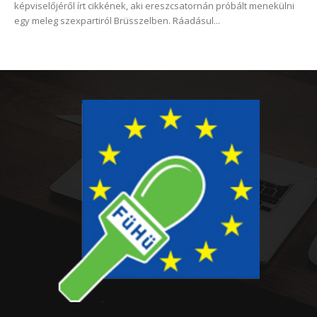
képviselőjéről írt cikkének, aki ereszcsatornán próbált menekülni
egy meleg szexpartiról Brüsszelben. Ráadásul...