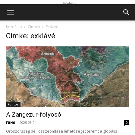
- Hirdetés -
Kezdőlap
Címkék
Exklávé
Címke: exklávé
Fontos
A Zangezur-folyosó
FüHü
-
2025-08-04
0
Oroszország déli összeomlása lehetőséget teremt a globális