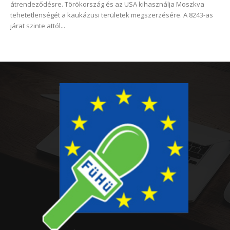
átrendeződésre. Törökország és az USA kihasználja Moszkva
tehetetlenségét a kaukázusi területek megszerzésére. A 8243-as
járat szinte attól...