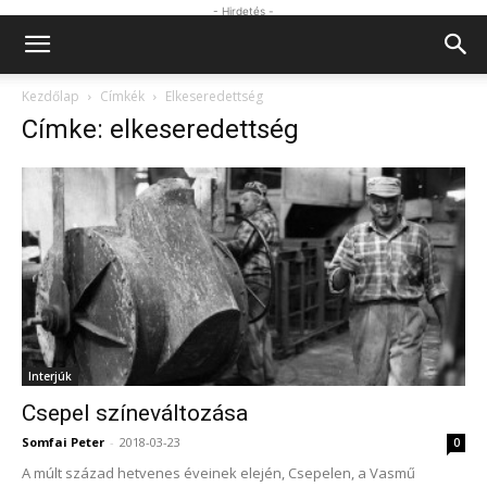
- Hirdetés -
Kezdőlap
Címkék
Elkeseredettség
Címke: elkeseredettség
Interjúk
Csepel színeváltozása
Somfai Peter
-
2018-03-23
0
A múlt század hetvenes éveinek elején, Csepelen, a Vasmű