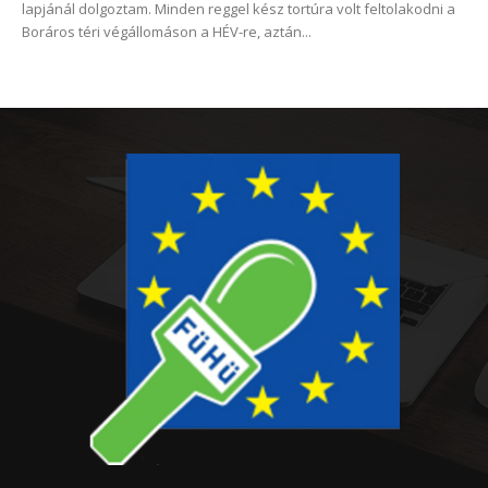
lapjánál dolgoztam. Minden reggel kész tortúra volt feltolakodni a
Boráros téri végállomáson a HÉV-re, aztán...