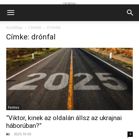
- Hirdetés -
Kezdőlap
Címkék
Drónfal
Címke: drónfal
Fontos
“Viktor, kinek az oldalán állsz az ukrajnai
háborúban?”
ki
-
2025-10-03
0