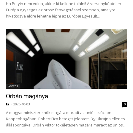
Ha Putyin nem volna, akkor ki kellene találni! A versenyképtelen
Európa egységes az orosz fenyegetéssel szemben, amelyre
hivatkozva előre lehetne lépni az Európai Egyesült...
Fontos
Orbán magánya
ki
-
2025-10-03
0
A magyar miniszterelnök magára maradt az uniós csúcson
Koppenhágában. Robert Fico beteget jelentett, így Ukrajna ellenes
álláspontjával Orbán Viktor tökéletesen magára maradt az uniós...