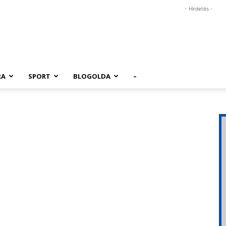
- Hirdetés -
RA
SPORT
BLOGOLDA
–