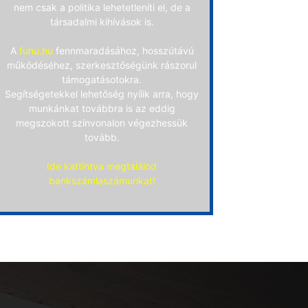
nem csak a politika lehetetleníti el, de a
társadalmi kihívások is.
A
fuhu.hu
fennmaradásához, hosszútávú
működéséhez, szerkesztőségünk rászorul
támogatásotokra.
Segítségetekkel lehetőség nyílik arra, hogy
munkánkat továbbra is az eddig
megszokott színvonalon végezhessük
tovább.
Ide kattintva megtalálod
bankszámlaszámunkat!