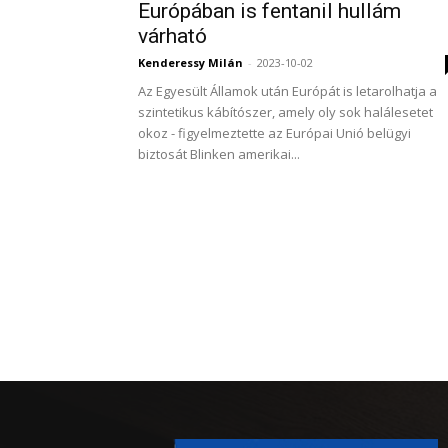
Európában is fentanil hullám
várható
Kenderessy Milán
-
2023-10-02
Az Egyesült Államok után Európát is letarolhatja a
szintetikus kábítószer, amely oly sok halálesetet
okoz - figyelmeztette az Európai Unió belügyi
biztosát Blinken amerikai...