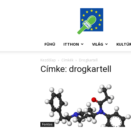
FüHü
FÜHÜ
ITTHON
VILÁG
KULTÚ
Kezdőlap
Címkék
Drogkartell
Címke: drogkartell
Fontos