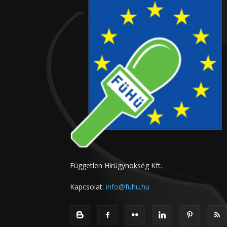
Független Hírügynökség Kft.
Kapcsolat:
info@fuhu.hu