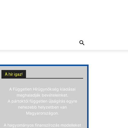
A hír igaz!
A Független Hírügynökség kiadásai
meghaladják bevételeinket.
A pártoktól független újságírás egyre
nehezebb helyzetben van
Magyarországon.
A hagyományos finanszírozás modelleket