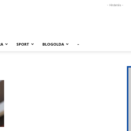
- Hirdetés -
RA
SPORT
BLOGOLDA
–