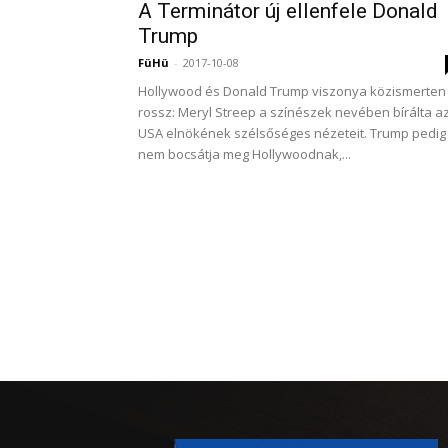
A Terminátor új ellenfele Donald
Trump
FüHü
-
2017-10-08
Hollywood és Donald Trump viszonya közismerten
rossz: Meryl Streep a színészek nevében bírálta a
USA elnökének szélsőséges nézeteit. Trump pedig
nem bocsátja meg Hollywoodnak,...