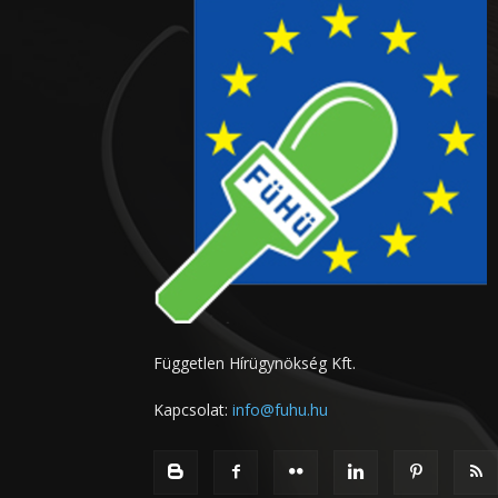
Független Hírügynökség Kft.
Kapcsolat:
info@fuhu.hu