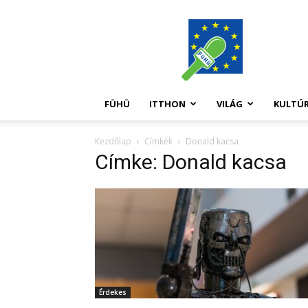
FüHü
FÜHÜ
ITTHON
VILÁG
KULTÚ
Kezdőlap
Címkék
Donald kacsa
Címke: Donald kacsa
Érdekes