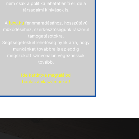
nem csak a politika lehetetleníti el, de a
társadalmi kihívások is.
A
fuhu.hu
fennmaradásához, hosszútávú
működéséhez, szerkesztőségünk rászorul
támogatásotokra.
Segítségetekkel lehetőség nyílik arra, hogy
munkánkat továbbra is az eddig
megszokott színvonalon végezhessük
tovább.
Ide kattintva megtalálod
bankszámlaszámunkat!