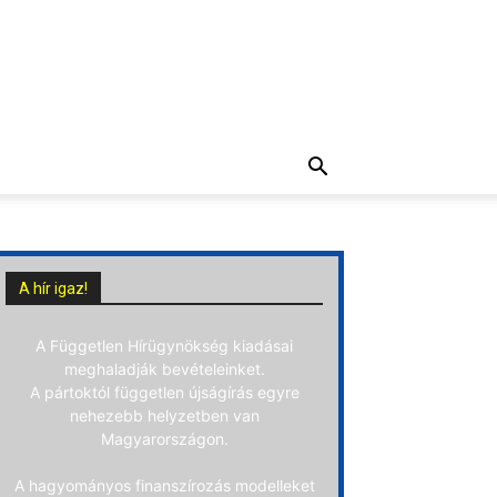
A hír igaz!
A Független Hírügynökség kiadásai
meghaladják bevételeinket.
A pártoktól független újságírás egyre
nehezebb helyzetben van
Magyarországon.
A hagyományos finanszírozás modelleket