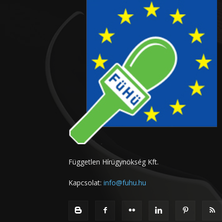
Független Hírügynökség Kft.
Kapcsolat:
info@fuhu.hu