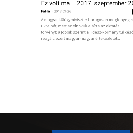
Ez volt ma – 2017. szeptember 2
FüHü
-
2017-09-26
A magyar külügyminiszter haragosan megfenyeget
Ukrajnát, mert az elnökük aláírta az oktatási
törvényt; a Jobbik szerint a Fidesz-kormány túl kés
reagált, ezért magyar-magyar értekezletet...