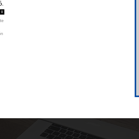
6.
0
te
őn