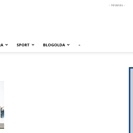
- Hirdetés -
RA
SPORT
BLOGOLDA
–