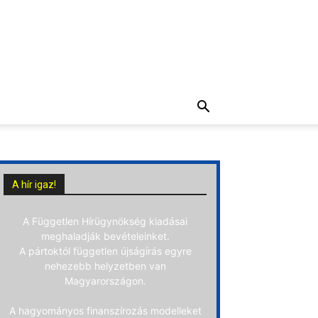
A hír igaz!
A Független Hírügynökség kiadásai
meghaladják bevételeinket.
A pártoktól független újságírás egyre
nehezebb helyzetben van
Magyarországon.
A hagyományos finanszírozás modelleket