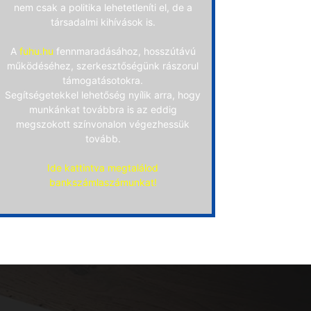
nem csak a politika lehetetleníti el, de a
társadalmi kihívások is.
A
fuhu.hu
fennmaradásához, hosszútávú
működéséhez, szerkesztőségünk rászorul
támogatásotokra.
Segítségetekkel lehetőség nyílik arra, hogy
munkánkat továbbra is az eddig
megszokott színvonalon végezhessük
tovább.
Ide kattintva megtalálod
bankszámlaszámunkat!