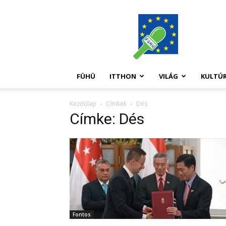
FüHü
FÜHÜ
ITTHON
VILÁG
KULTÚ
Kezdőlap
Címkék
Dés
Címke: Dés
Fontos