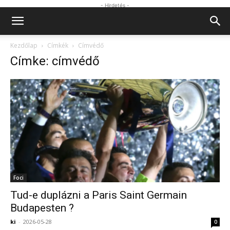
- Hirdetés -
Kezdőlap
Címkék
Címvédő
Címke: címvédő
Foci
Tud-e duplázni a Paris Saint Germain
Budapesten ?
ki
-
2026-05-28
0