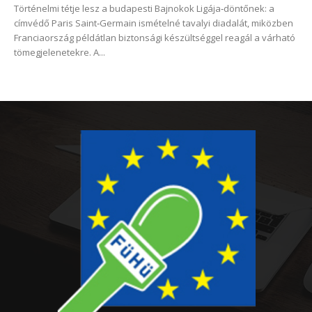
Történelmi tétje lesz a budapesti Bajnokok Ligája‑döntőnek: a
címvédő Paris Saint‑Germain ismételné tavalyi diadalát, miközben
Franciaország példátlan biztonsági készültséggel reagál a várható
tömegjelenetekre. A...