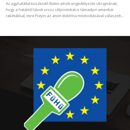
Az agyhalállal küszködő Biden elnök engedélyezte Ukrajnának,
hogy a határtól távoli orosz célpontokat is támadjon amerikai
rakétákkal, mire Putyin az atom doktrína módosításával válaszolt....