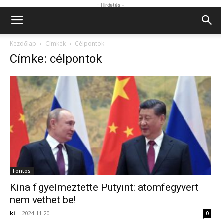
- Hirdetés -
Kezdőlap
Címkék
Célpontok
Címke: célpontok
Fontos
Kína figyelmeztette Putyint: atomfegyvert
nem vethet be!
ki
-
2024-11-20
0