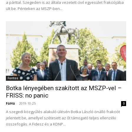
a párttal. Szegeden is az általa vezetett civil egyesület frakciójába
ült be. Pénteken az MSZP-ben...
Fontos
Botka lényegében szakított az MSZP-vel –
FRISS: no panic
FüHü
-
2019-10-25
0
A szegedi közgyűlés alakuló ülésén Botka László önálló frakciót
jelentett be, amellyel szétesett az őt támogató teljes ellenzéki
összefogás. A Fidesz és a KDNP...