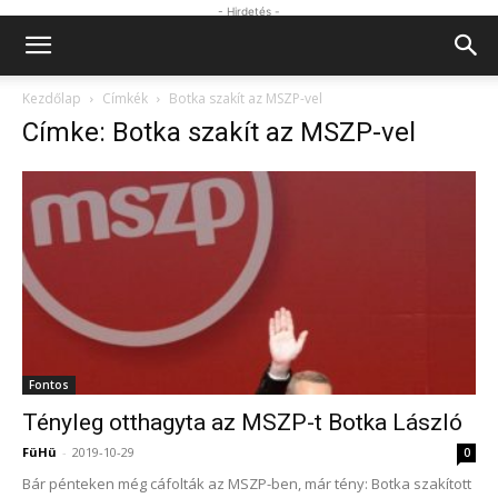
- Hirdetés -
Kezdőlap
Címkék
Botka szakít az MSZP-vel
Címke: Botka szakít az MSZP-vel
Fontos
Tényleg otthagyta az MSZP-t Botka László
FüHü
-
2019-10-29
0
Bár pénteken még cáfolták az MSZP-ben, már tény: Botka szakított