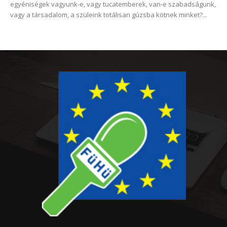
egyéniségek vagyunk-e, vagy tucatemberek, van-e szabadságunk,
vagy a társadalom, a szüleink totálisan gúzsba kötnek minket?...