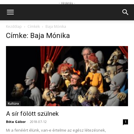
- Hirdetés -
Kezdőlap
Címkék
Baja Mónika
Címke: Baja Mónika
Kultúra
A sír fölött szülnek
Bóta Gábor
-
2018-07-12
1
Mi a fenéért élünk, van-e értelme az egész létezésnek,